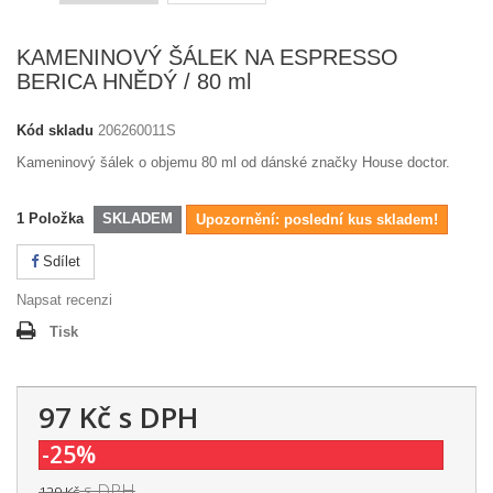
KAMENINOVÝ ŠÁLEK NA ESPRESSO
BERICA HNĚDÝ / 80 ml
Kód skladu
206260011S
Kameninový šálek o objemu 80 ml od dánské značky House doctor.
1
Položka
SKLADEM
Upozornění: poslední kus skladem!
Sdílet
Napsat recenzi
Tisk
97 Kč
s DPH
-25%
s DPH
129 Kč