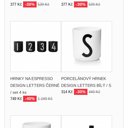
-30%
-30%
377 Kč
539 Kč
377 Kč
539 Kč
HRNKY NA ESPRESSO
PORCELÁNOVÝ HRNEK
DESIGN LETTERS ČERNÉ
DESIGN LETTERS BÍLÝ / S
-30%
314 Kč
449 Kč
/ set 4 ks
-40%
749 Kč
1 249 Kč