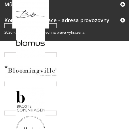
Můj účet
Kontaktní informace - adresa provozovny
2026
-
Andromedo.cz
Všechna práva vyhrazena