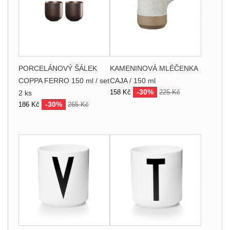
PORCELÁNOVÝ ŠÁLEK
KAMENINOVÁ MLÉČENKA
COPPA FERRO 150 ml / set
CAJA / 150 ml
-30%
158 Kč
225 Kč
2 ks
-30%
186 Kč
265 Kč