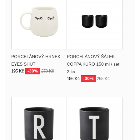
PORCELÁNOVÝ HRNEK
PORCELÁNOVÝ ŠÁLEK
EYES SHUT
COPPA KURO 150 ml / set
-30%
195 Kč
279 Kč
2 ks
-30%
186 Kč
265 Kč