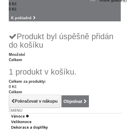
Košík
(prázdný)
0 Kč
0 Kč
Celkem
K pokladně
Produkt byl úspěšně přidán
do košíku
Množství
Celkem
1 produkt v košíku.
Celkem za produkty:
0 Kč
Celkem
Pokračovat v nákupu
Objednat
MENU
Vánoce ❄
Velikonoce
Dekorace a doplňky