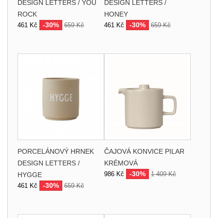
DESIGN LETTERS / YOU
DESIGN LETTERS /
ROCK
HONEY
-30%
-30%
461 Kč
659 Kč
461 Kč
659 Kč
PORCELÁNOVÝ HRNEK
ČAJOVÁ KONVICE PILAR
DESIGN LETTERS /
KRÉMOVÁ
-30%
986 Kč
1 409 Kč
HYGGE
-30%
461 Kč
659 Kč