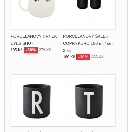
PORCELÁNOVÝ HRNEK
PORCELÁNOVÝ ŠÁLEK
EYES SHUT
COPPA KURO 150 ml / set
-30%
195 Kč
279 Kč
2 ks
-30%
186 Kč
265 Kč