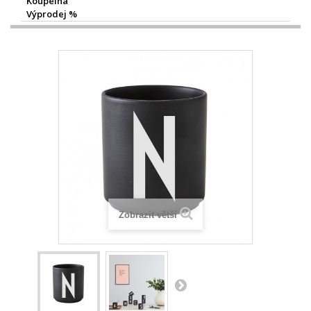
Koupelna
Výprodej %
Zobrazit větší