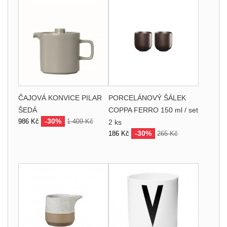
ČAJOVÁ KONVICE PILAR
PORCELÁNOVÝ ŠÁLEK
ŠEDÁ
COPPA FERRO 150 ml / set
-30%
986 Kč
1 409 Kč
2 ks
-30%
186 Kč
265 Kč