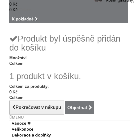
Košík
(prázdný)
0 Kč
0 Kč
Celkem
K pokladně
Produkt byl úspěšně přidán
do košíku
Množství
Celkem
1 produkt v košíku.
Celkem za produkty:
0 Kč
Celkem
Pokračovat v nákupu
Objednat
MENU
Vánoce ❄
Velikonoce
Dekorace a doplňky