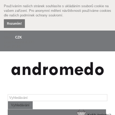
Používáním našich stránek souhlasíte s ukládáním souborů cookie na
vašem zařízení. Pro anonymní měření návštěvnosti používáme cookies
dle našich
podmínek ochrany soukromí.
Rozumím!
Přihlásit se
Měna :
CZK
Czech koruna (CZK)
Euro (EUR)
Vyhledávání
Žádné produkty