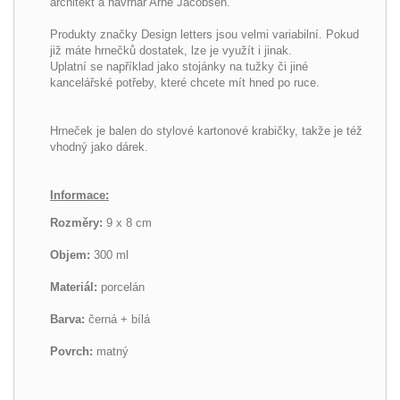
architekt a návrhář Arne Jacobsen.
Produkty značky Design letters jsou velmi variabilní. Pokud
již máte hrnečků dostatek,
lze je využít i jinak.
Uplatní se například jako
stojánky na tužky či jiné
kancelářské potřeby, které chcete mít hned po ruce.
Hrneček je balen do stylové kartonové krabičky, takže je též
vhodný jako dárek.
Informace:
Rozměry:
9 x 8 cm
Objem:
300 ml
Materiál:
porcelán
Barva:
černá + bílá
Povrch:
matný