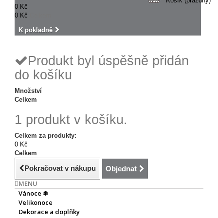
Košík
(prázdný)
0 Kč
0 Kč
Celkem
K pokladně
Produkt byl úspěšně přidán
do košíku
Množství
Celkem
1 produkt v košíku.
Celkem za produkty:
0 Kč
Celkem
Pokračovat v nákupu
Objednat
MENU
Vánoce ❄
Velikonoce
Dekorace a doplňky