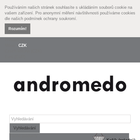
Používáním našich stránek souhlasíte s ukládáním souborů cookie na
vašem zařízení. Pro anonymní měření návštěvnosti používáme cookies
dle našich
podmínek ochrany soukromí.
Rozumím!
Přihlásit se
Měna :
CZK
Czech koruna (CZK)
Euro (EUR)
Vyhledávání
Žádné produkty