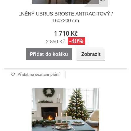
LNĚNÝ UBRUS BROSTE ANTRACITOVÝ /
160x200 cm
1 710 Kč
-40%
2 850 Kč
Přidat do košíku
Zobrazit
Přidat na seznam přání