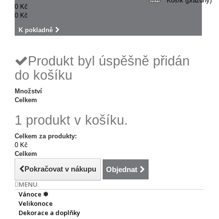
Košík
(prázdný)
0 Kč
0 Kč
Celkem
K pokladně
Produkt byl úspěšně přidán
do košíku
Množství
Celkem
1 produkt v košíku.
Celkem za produkty:
0 Kč
Celkem
Pokračovat v nákupu
Objednat
MENU
Vánoce ❄
Velikonoce
Dekorace a doplňky