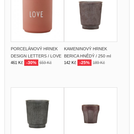
PORCELÁNOVÝ HRNEK
KAMENINOVÝ HRNEK
DESIGN LETTERS / LOVE
BERICA HNĚDÝ / 250 ml
-30%
-25%
461 Kč
659 Kč
142 Kč
189 Kč