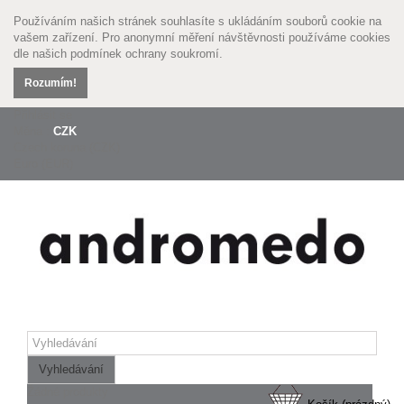
Používáním našich stránek souhlasíte s ukládáním souborů cookie na
vašem zařízení. Pro anonymní měření návštěvnosti používáme cookies
dle našich
podmínek ochrany soukromí.
Rozumím!
Přihlásit se
Měna :
CZK
Czech koruna (CZK)
Euro (EUR)
Vyhledávání
Žádné produkty