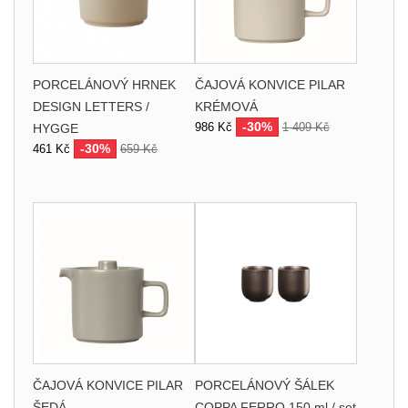
PORCELÁNOVÝ HRNEK
ČAJOVÁ KONVICE PILAR
DESIGN LETTERS /
KRÉMOVÁ
-30%
986 Kč
1 409 Kč
HYGGE
-30%
461 Kč
659 Kč
ČAJOVÁ KONVICE PILAR
PORCELÁNOVÝ ŠÁLEK
ŠEDÁ
COPPA FERRO 150 ml / set