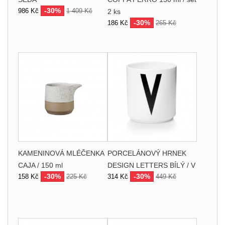
-30%
986 Kč
1 409 Kč
2 ks
-30%
186 Kč
265 Kč
KAMENINOVÁ MLÉČENKA
PORCELÁNOVÝ HRNEK
CAJA / 150 ml
DESIGN LETTERS BÍLÝ / V
-30%
-30%
158 Kč
225 Kč
314 Kč
449 Kč