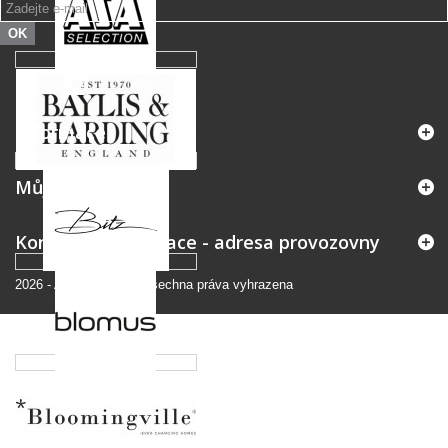
OK
Informace
Můj účet
Kontaktní informace - adresa provozovny
2026
-
Andromedo.cz
Všechna práva vyhrazena