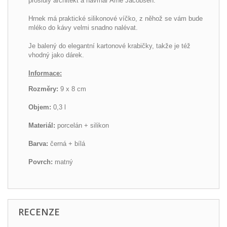
proslulý architekt a návrhář Arne Jacobsen.
Hrnek má praktické silikonové víčko, z něhož se vám bude
mléko do kávy velmi snadno nalévat.
Je balený do elegantní kartonové krabičky, takže je též
vhodný jako dárek.
Informace:
Rozměry:
9 x 8 cm
Objem:
0,3 l
Materiál:
porcelán + silikon
Barva:
černá + bílá
Povrch:
matný
RECENZE