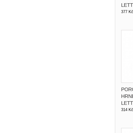
LETT
377 K
POR
HRN
LETT
314 K