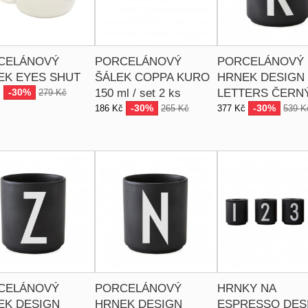
CELÁNOVÝ
PORCELÁNOVÝ
PORCELÁNOVÝ
EK EYES SHUT
ŠÁLEK COPPA KURO
HRNEK DESIGN
-30%
150 ml / set 2 ks
LETTERS ČERNÝ
č
279 Kč
-30%
-30%
186 Kč
265 Kč
377 Kč
539 K
CELÁNOVÝ
PORCELÁNOVÝ
HRNKY NA
EK DESIGN
HRNEK DESIGN
ESPRESSO DES