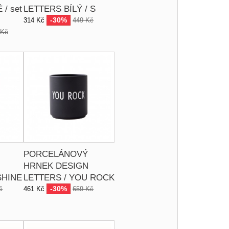
/ set
LETTERS BÍLÝ / S
-30%
314 Kč
449 Kč
 Kč
PORCELÁNOVÝ
HRNEK DESIGN
SHINE
LETTERS / YOU ROCK
-30%
č
461 Kč
659 Kč