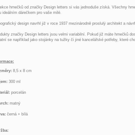
ekce hrnečků od značky Design letters si vás jednoduše získá. Všechny hrne
u ideálním dárečkem pro vaše milé.
ografický design navrhl již v roce 1937 mezinárodně proslulý architekt a náv
dukty značky Design letters jsou velmi variabilní. Pokud již máte hrnečků do
atní se například jako
stojánky na tužky či jiné kancelářské potřeby, které c
ormace:
změry:
8,5 x 8 cm
jem:
300 ml
eriál:
porcelán
vrch:
matný
va:
černá + bílá
ržba: