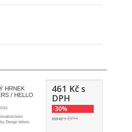
461 Kč
s
Ý HRNEK
RS / HELLO
DPH
-30%
2043
nimalistickém
s DPH
659 Kč
ky Design letters.