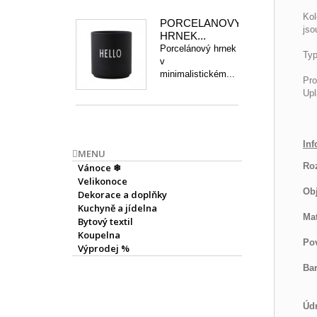
Kol
PORCELÁNOVÝ
jso
HRNEK...
Porcelánový hrnek
Typ
v
minimalistickém...
Pro
Upl
Inf
MENU
Ro
Vánoce ❄
Velikonoce
Ob
Dekorace a doplňky
Kuchyně a jídelna
Mat
Bytový textil
Koupelna
Po
Výprodej %
Bar
Úd