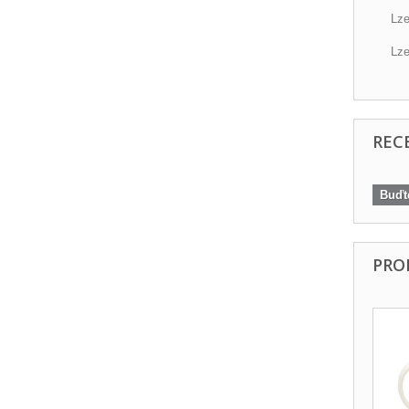
Lze
Lze
REC
Buďte
PRO