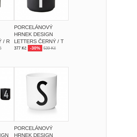
PORCELÁNOVÝ
HRNEK DESIGN
 / R
LETTERS ČERNÝ / T
-30%
č
377 Kč
539 Kč
PORCELÁNOVÝ
IGN
HRNEK DESIGN