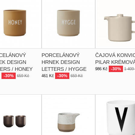
CELÁNOVÝ
PORCELÁNOVÝ
ČAJOVÁ KONVI
EK DESIGN
HRNEK DESIGN
PILAR KRÉMOV
ERS / HONEY
LETTERS / HYGGE
-30%
986 Kč
1 409
-30%
-30%
č
659 Kč
461 Kč
659 Kč