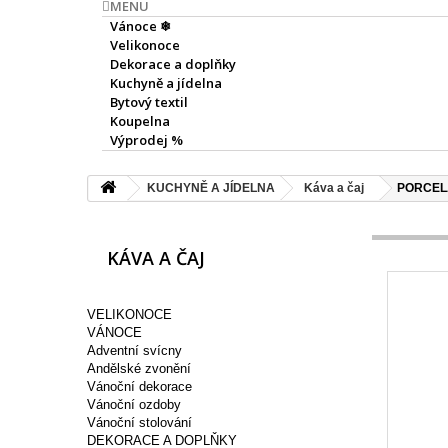
MENU
Vánoce ❄
Velikonoce
Dekorace a doplňky
Kuchyně a jídelna
Bytový textil
Koupelna
Výprodej %
KUCHYNĚ A JÍDELNA
Káva a čaj
PORCEL
KÁVA A ČAJ
VELIKONOCE
VÁNOCE
Adventní svícny
Andělské zvonění
Vánoční dekorace
Vánoční ozdoby
Vánoční stolování
DEKORACE A DOPLŇKY