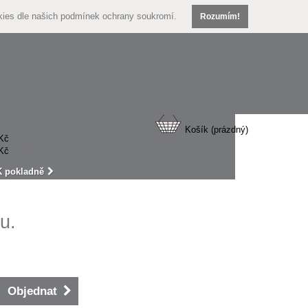
kies dle našich
podmínek ochrany soukromí.
Rozumím!
dné produkty
Košík
(prázdný)
Kč
Kč
Celkem
K pokladně
u.
Objednat