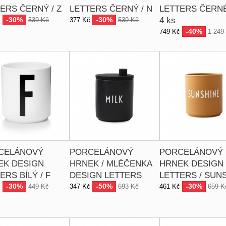
ERS ČERNÝ / Z
LETTERS ČERNÝ / N
LETTERS ČERNÉ 
-30%
-30%
4 ks
č
539 Kč
377 Kč
539 Kč
-40%
749 Kč
1 249
CELÁNOVÝ
PORCELÁNOVÝ
PORCELÁNOVÝ
EK DESIGN
HRNEK / MLÉČENKA
HRNEK DESIGN
ERS BÍLÝ / F
DESIGN LETTERS
LETTERS / SUN
-30%
-50%
-30%
č
449 Kč
347 Kč
693 Kč
461 Kč
659 K