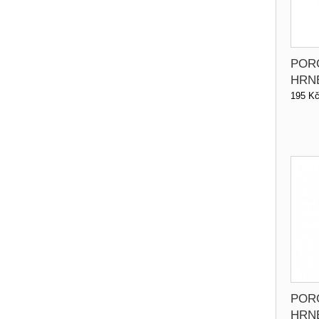
POR
HRN
195 K
POR
HRN