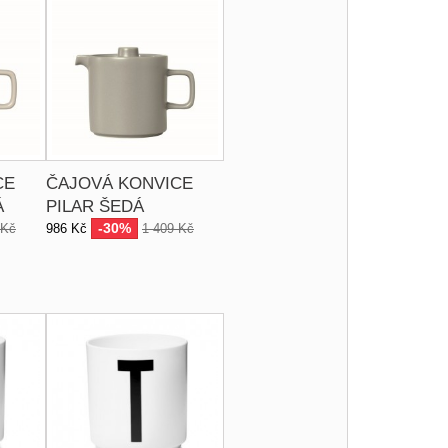
CE
ČAJOVÁ KONVICE
Á
PILAR ŠEDÁ
-30%
 Kč
986 Kč
1 409 Kč