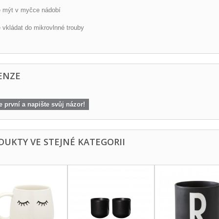
 mýt v myčce nádobí
 vkládat do mikrovlnné trouby
ENZE
 první a napište svůj názor!
DUKTY VE STEJNÉ KATEGORII