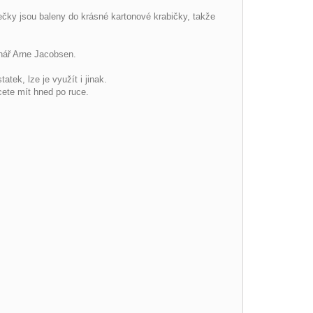
čky jsou baleny do krásné kartonové krabičky, takže
rhář Arne Jacobsen.
statek,
lze je využít i jinak.
hcete mít hned po ruce.