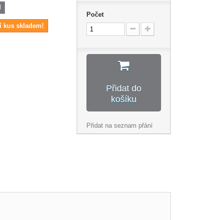
M
Počet
í kus skladem!
Přidat do
košíku
Přidat na seznam přání