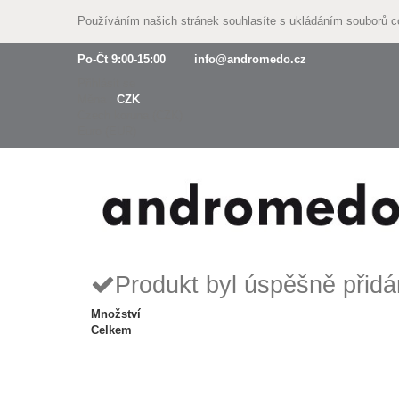
Používáním našich stránek souhlasíte s ukládáním souborů 
Po-Čt 9:00-15:00
info@andromedo.cz
Přihlásit se
Měna :
CZK
Czech koruna (CZK)
Euro (EUR)
Produkt byl úspěšně přidá
Množství
Celkem