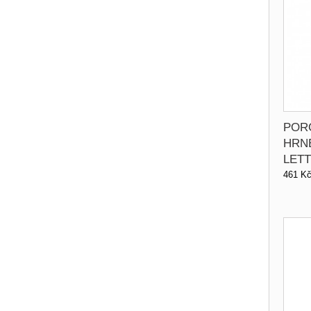
POR
HRN
LETT
461 K