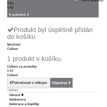
Košík
(prázdný)
0 Kč
0 Kč
Celkem
K pokladně
Produkt byl úspěšně přidán
do košíku
Množství
Celkem
1 produkt v košíku.
Celkem za produkty:
0 Kč
Celkem
Pokračovat v nákupu
Objednat
MENU
Vánoce ❄
Velikonoce
Dekorace a doplňky