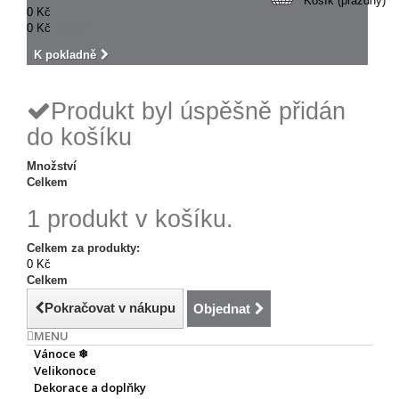
Košík
(prázdný)
0 Kč
0 Kč
Celkem
K pokladně
Produkt byl úspěšně přidán
do košíku
Množství
Celkem
1 produkt v košíku.
Celkem za produkty:
0 Kč
Celkem
Pokračovat v nákupu
Objednat
MENU
Vánoce ❄
Velikonoce
Dekorace a doplňky