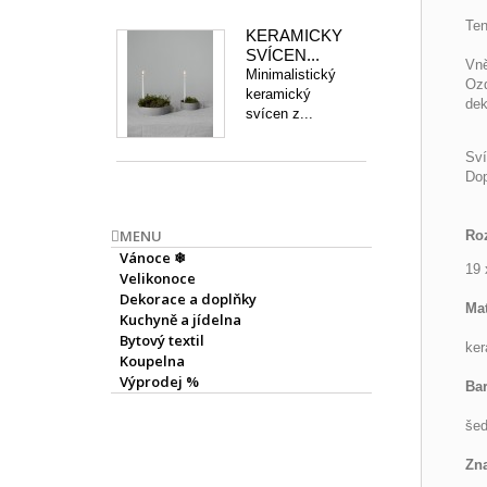
Ten
KERAMICKÝ
SVÍCEN...
Vně
Minimalistický
Ozd
keramický
dek
svícen z...
Sví
Dop
MENU
Ro
Vánoce ❄
19 
Velikonoce
Dekorace a doplňky
Mat
Kuchyně a jídelna
Bytový textil
ker
Koupelna
Výprodej %
Bar
šed
Zn