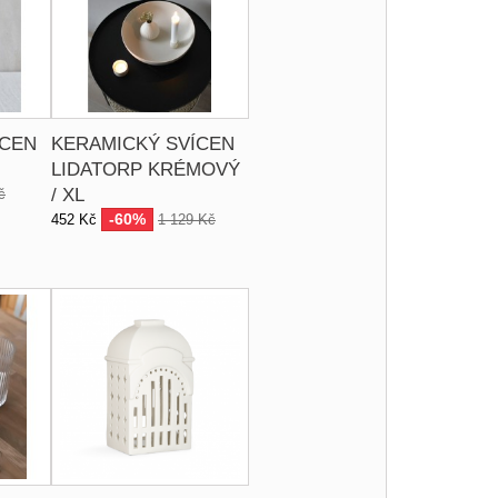
ÍCEN
KERAMICKÝ SVÍCEN
LIDATORP KRÉMOVÝ
/ XL
č
-60%
452 Kč
1 129 Kč