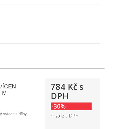
784 Kč
s
VÍCEN
/ M
DPH
-30%
ý svícen z dílny
s DPH
1 120 Kč