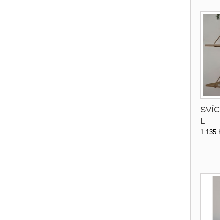
SVÍC
L
1 135 