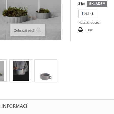
3
ks
SKLADEM
Sdílet
Napsat recenzi
Tisk
Zobrazit větší
E INFORMACÍ