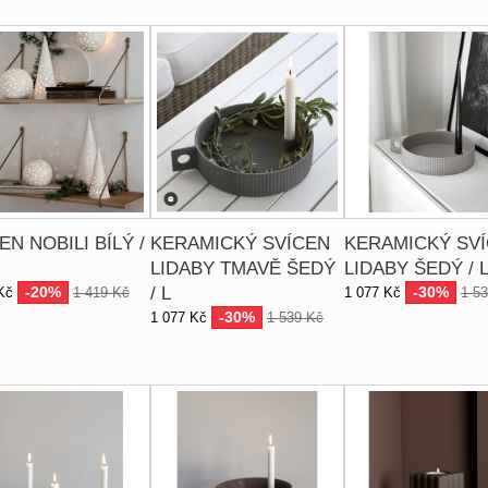
EN NOBILI BÍLÝ /
KERAMICKÝ SVÍCEN
KERAMICKÝ SV
LIDABY TMAVĚ ŠEDÝ
LIDABY ŠEDÝ / 
-20%
/ L
-30%
Kč
1 419 Kč
1 077 Kč
1 5
-30%
1 077 Kč
1 539 Kč