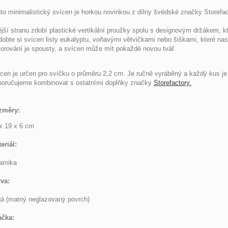
to minimalistický svícen je horkou novinkou z dílny švédské značky Storefac
jší stranu zdobí plastické vertikální proužky spolu s designovým držákem, k
obte si svícen listy eukalyptu, voňavými větvičkami nebo šiškami, které nas
orování je spousty, a svícen může mít pokaždé novou tvář.
cen je určen pro svíčku o průměru 2,2 cm. Je ručně vyráběný a každý kus je o
oručujeme kombinovat s ostatními doplňky značky
Storefactory.
změry:
x 19 x 6 cm
eriál:
amika
va:
á (matný neglazovaný povrch)
ačka: