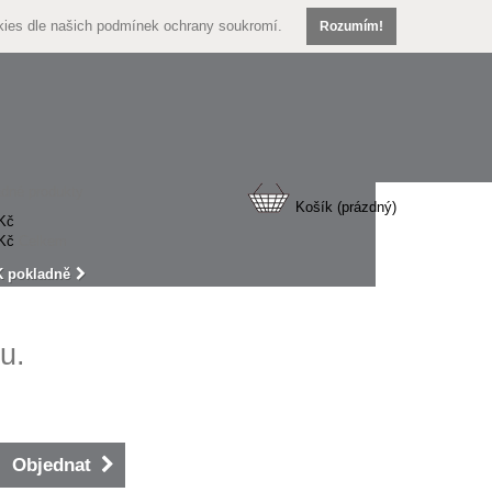
kies dle našich
podmínek ochrany soukromí.
Rozumím!
dné produkty
Košík
(prázdný)
Kč
Kč
Celkem
K pokladně
u.
Objednat