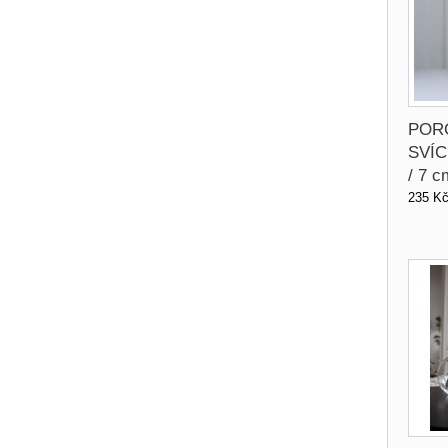
POR
SVÍC
/ 7 c
235 K