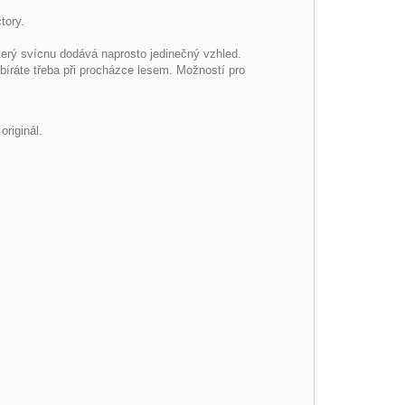
tory.
terý svícnu dodává naprosto jedinečný vzhled.
bíráte třeba při procházce lesem. Možností pro
riginál.