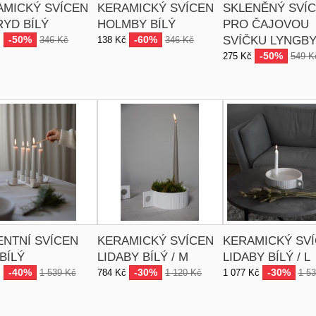
AMICKÝ SVÍCEN
KERAMICKÝ SVÍCEN
SKLENĚNÝ SVÍ
YD BÍLÝ
HOLMBY BÍLÝ
PRO ČAJOVOU
-50%
-60%
SVÍČKU LYNGB
č
346 Kč
138 Kč
346 Kč
-50%
275 Kč
549 K
ENTNÍ SVÍCEN
KERAMICKÝ SVÍCEN
KERAMICKÝ SV
BÍLÝ
LIDABY BÍLÝ / M
LIDABY BÍLÝ / L
-40%
-30%
-30%
č
1 539 Kč
784 Kč
1 120 Kč
1 077 Kč
1 5