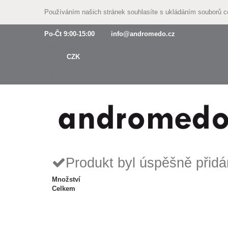
Používáním našich stránek souhlasíte s ukládáním souborů 
Po-Čt 9:00-15:00
info@andromedo.cz
Přihlásit se
Měna :
CZK
Czech koruna (CZK)
Euro (EUR)
Produkt byl úspěšně přidá
Množství
Celkem