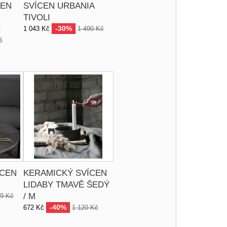
CEN
SVÍCEN URBANIA
TIVOLI
Y
-30%
1 043 Kč
1 490 Kč
č
ÍCEN
KERAMICKÝ SVÍCEN
LIDABY TMAVĚ ŠEDÝ
/ M
39 Kč
-40%
672 Kč
1 120 Kč