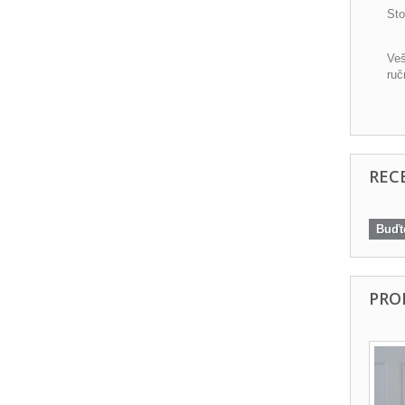
Sto
Veš
ruč
REC
Buďte
PRO