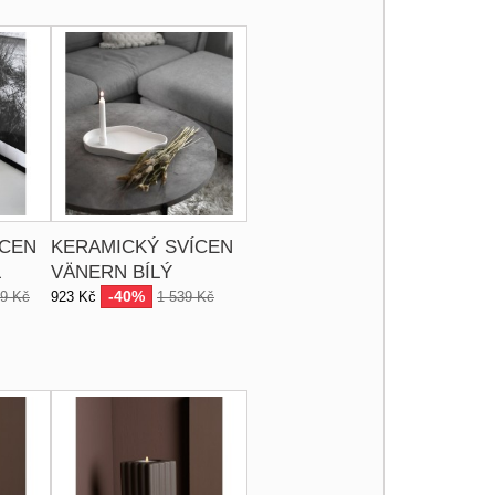
ÍCEN
KERAMICKÝ SVÍCEN
L
VÄNERN BÍLÝ
-40%
39 Kč
923 Kč
1 539 Kč