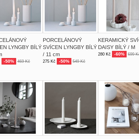
CELÁNOVÝ
PORCELÁNOVÝ
KERAMICKÝ SV
EN LYNGBY BÍLÝ
SVÍCEN LYNGBY BÍLÝ
DAISY BÍLÝ / M
m
/ 11 cm
-60%
280 Kč
699 K
-50%
-50%
č
469 Kč
275 Kč
549 Kč