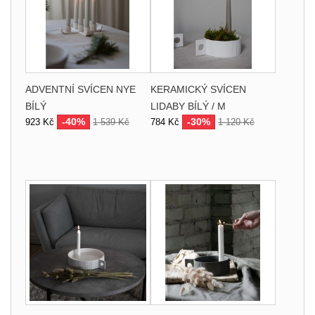
ADVENTNÍ SVÍCEN NYE
KERAMICKÝ SVÍCEN
BÍLÝ
LIDABY BÍLÝ / M
-40%
-30%
923 Kč
1 539 Kč
784 Kč
1 120 Kč