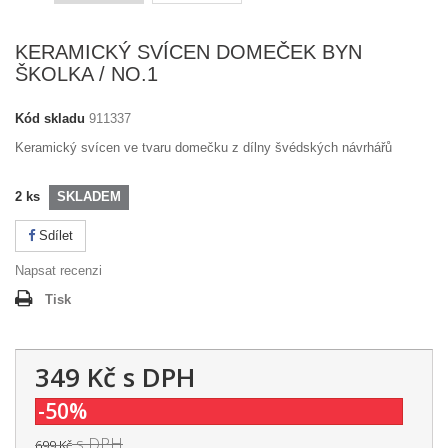
KERAMICKÝ SVÍCEN DOMEČEK BYN
ŠKOLKA / NO.1
Kód skladu
911337
Keramický svícen ve tvaru domečku z dílny švédských návrhářů
2
ks
SKLADEM
Sdílet
Napsat recenzi
Tisk
349 Kč
s DPH
-50%
s DPH
699 Kč