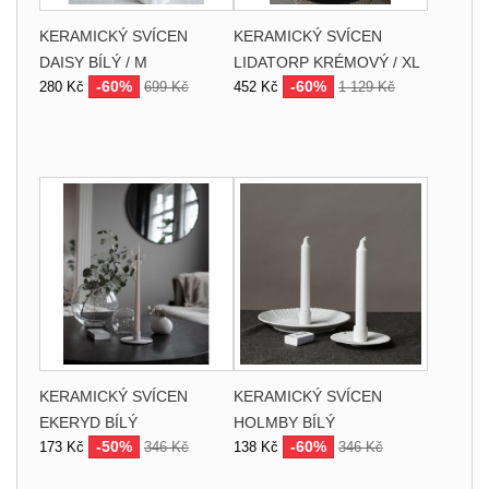
KERAMICKÝ SVÍCEN
KERAMICKÝ SVÍCEN
DAISY BÍLÝ / M
LIDATORP KRÉMOVÝ / XL
-60%
-60%
280 Kč
699 Kč
452 Kč
1 129 Kč
KERAMICKÝ SVÍCEN
KERAMICKÝ SVÍCEN
EKERYD BÍLÝ
HOLMBY BÍLÝ
-50%
-60%
173 Kč
346 Kč
138 Kč
346 Kč