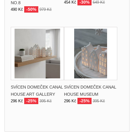
-30%
454 Kč
649 Kč
NO.8
-50%
490 Kč
979 Kč
SVÍCEN DOMEČEK CANAL
SVÍCEN DOMEČEK CANAL
HOUSE ART GALLERY
HOUSE MUSEUM
-25%
-25%
296 Kč
395 Kč
296 Kč
395 Kč