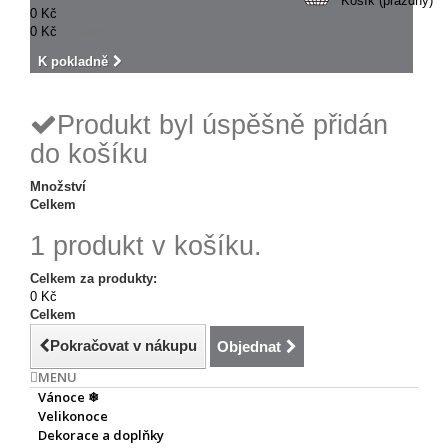
Košík
(prázdný)
0 Kč
0 Kč
Celkem
K pokladně
Produkt byl úspěšně přidán
do košíku
Množství
Celkem
1 produkt v košíku.
Celkem za produkty:
0 Kč
Celkem
Pokračovat v nákupu
Objednat
MENU
Vánoce ❄
Velikonoce
Dekorace a doplňky