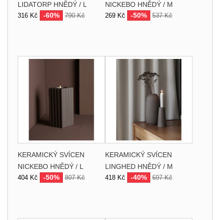
LIDATORP HNĚDÝ / L
NICKEBO HNĚDÝ / M
-60%
-50%
316 Kč
790 Kč
269 Kč
537 Kč
KERAMICKÝ SVÍCEN
KERAMICKÝ SVÍCEN
NICKEBO HNĚDÝ / L
LINGHED HNĚDÝ / M
-50%
-40%
404 Kč
807 Kč
418 Kč
697 Kč