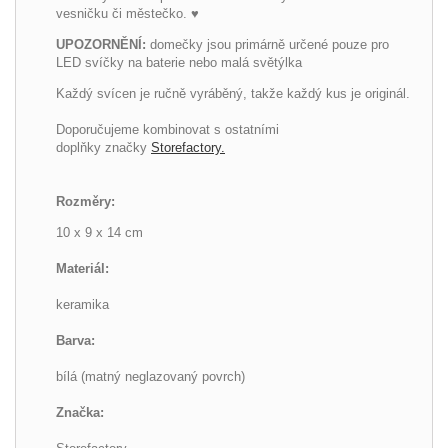
vesničku či městečko. ♥
UPOZORNĚNÍ:
domečky jsou primárně určené pouze pro
LED svíčky na baterie nebo malá světýlka
Každý svícen je ručně vyráběný, takže každý kus je originál.
Doporučujeme kombinovat s ostatními
doplňky značky
Storefactory.
Rozměry:
10 x 9 x 14 cm
Materiál:
keramika
Barva:
bílá (matný neglazovaný povrch)
Značka: