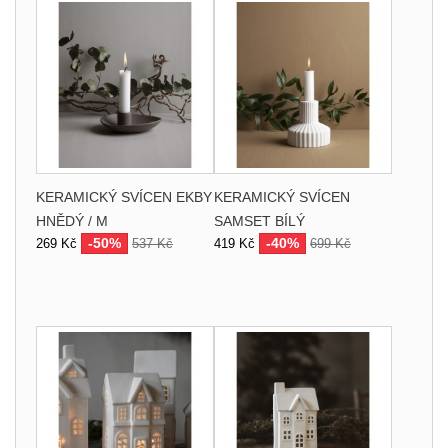
KERAMICKÝ SVÍCEN EKBY
KERAMICKÝ SVÍCEN
HNĚDÝ / M
SAMSET BÍLÝ
-50%
-40%
269 Kč
537 Kč
419 Kč
699 Kč