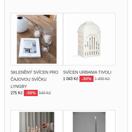
SKLENĚNÝ SVÍCEN PRO
SVÍCEN URBANIA TIVOLI
-30%
1 043 Kč
1 490 Kč
ČAJOVOU SVÍČKU
LYNGBY
-50%
275 Kč
549 Kč