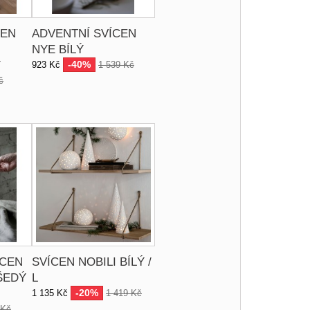
CEN
ADVENTNÍ SVÍCEN
NYE BÍLÝ
Y
-40%
923 Kč
1 539 Kč
č
ÍCEN
SVÍCEN NOBILI BÍLÝ /
ŠEDÝ
L
-20%
1 135 Kč
1 419 Kč
 Kč