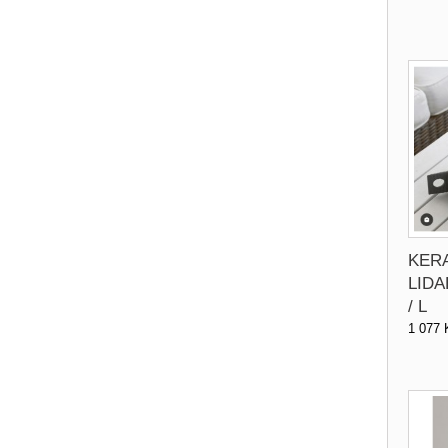
KER
LIDA
/ L
1 077 