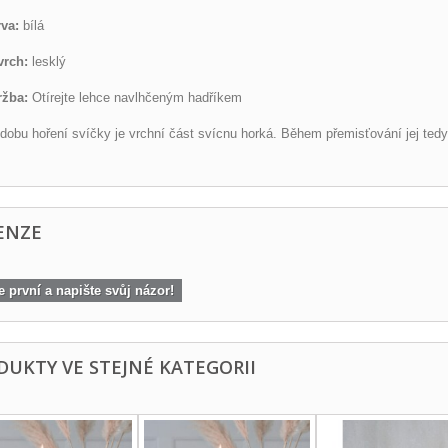
va:
bílá
vrch:
lesklý
ržba:
Otírejte lehce navlhčeným hadříkem
dobu hoření svíčky je vrchní část svícnu horká. Během přemisťování jej ted
ENZE
 první a napište svůj názor!
DUKTY VE STEJNÉ KATEGORII