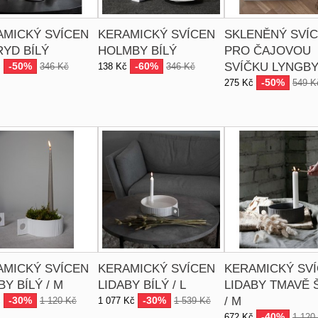
AMICKÝ SVÍCEN
KERAMICKÝ SVÍCEN
SKLENĚNÝ SVÍ
YD BÍLÝ
HOLMBY BÍLÝ
PRO ČAJOVOU
-50%
-60%
SVÍČKU LYNGB
č
346 Kč
138 Kč
346 Kč
-50%
275 Kč
549 K
AMICKÝ SVÍCEN
KERAMICKÝ SVÍCEN
KERAMICKÝ SV
BY BÍLÝ / M
LIDABY BÍLÝ / L
LIDABY TMAVĚ 
-30%
-30%
/ M
č
1 120 Kč
1 077 Kč
1 539 Kč
-40%
672 Kč
1 120