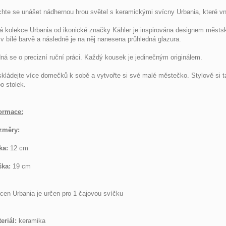
hte se unášet nádhernou hrou světel s keramickými svícny Urbania, které vne
á kolekce Urbania od ikonické značky Kähler je inspirována designem měst
u v bílé barvě a následně je na něj nanesena průhledná glazura.
ná se o precizní ruční práci. Každý kousek je jedinečným originálem.
kládejte více domečků k sobě a vytvořte si své malé městečko. Stylově si t
o stolek.
ormace:
změry:
ka:
12 cm
ška:
19 cm
cen Urbania je určen pro 1 čajovou svíčku
eriál:
keramika