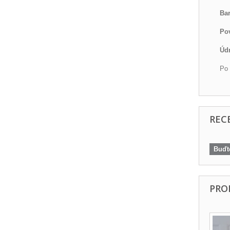
Bar
Po
Úd
Po 
REC
Buďte
PRO