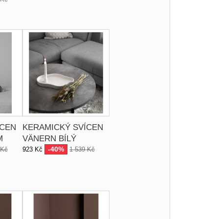
ÍCEN
KERAMICKÝ SVÍCEN
M
VÄNERN BÍLÝ
-40%
 Kč
923 Kč
1 539 Kč