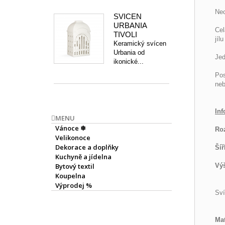
Nec
SVÍCEN
URBANIA
Cel
TIVOLI
jíl
Keramický svícen
Urbania od
Jed
ikonické...
Pos
neb
Inf
MENU
Vánoce ❄
Ro
Velikonoce
Dekorace a doplňky
Šíř
Kuchyně a jídelna
Bytový textil
Vý
Koupelna
Výprodej %
Sví
Mat