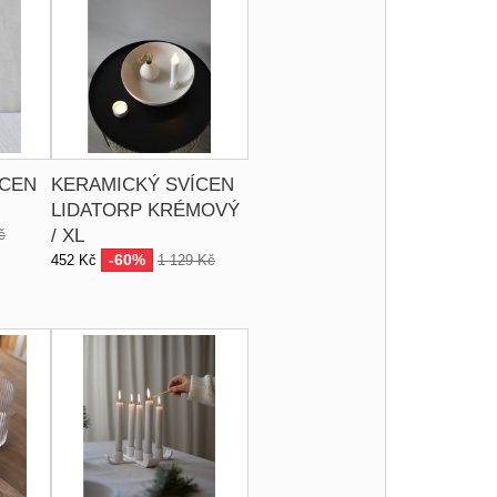
ÍCEN
KERAMICKÝ SVÍCEN
LIDATORP KRÉMOVÝ
/ XL
č
-60%
452 Kč
1 129 Kč