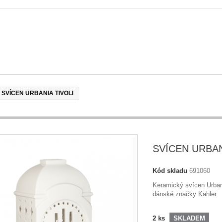
SVÍCEN URBANIA TIVOLI
SVÍCEN URBAN
Kód skladu
691060
Keramický svícen Urban
dánské značky Kähler
2
ks
SKLADEM