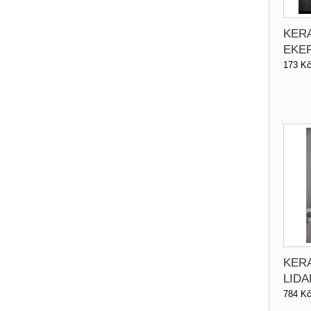
KER
EKER
173 K
KER
LIDA
784 K