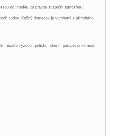
sou do interiéru tu pravou sváteční atmosféru!
ských budov. Každý domeček je vyrobený z přírodního
ak můžete vyzdobit poličku, okenní parapet či komodu