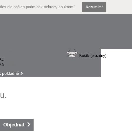
kies dle našich
podmínek ochrany soukromí.
Rozumím!
dné produkty
Košík
(prázdný)
Kč
Kč
Celkem
K pokladně
u.
Objednat