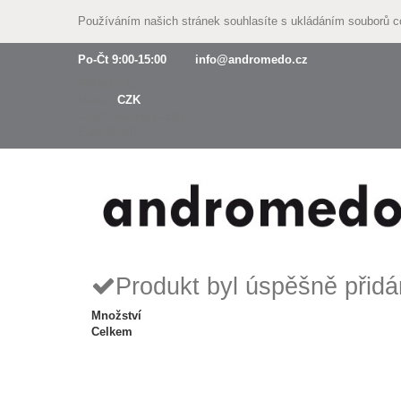
Používáním našich stránek souhlasíte s ukládáním souborů 
Po-Čt 9:00-15:00
info@andromedo.cz
Přihlásit se
Měna :
CZK
Czech koruna (CZK)
Euro (EUR)
Produkt byl úspěšně přidá
Množství
Celkem