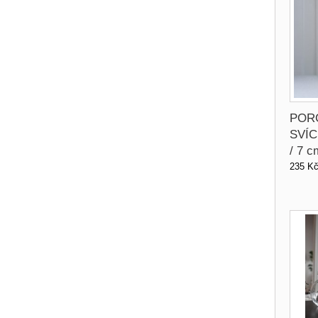
POR
SVÍC
/ 7 c
235 K