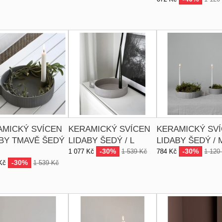
AMICKÝ SVÍCEN
KERAMICKÝ SVÍCEN
KERAMICKÝ SV
BY TMAVĚ ŠEDÝ
LIDABY ŠEDÝ / L
LIDABY ŠEDÝ / 
-30%
-30%
1 077 Kč
1 539 Kč
784 Kč
1 120
-30%
Kč
1 539 Kč