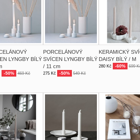
CELÁNOVÝ
PORCELÁNOVÝ
KERAMICKÝ SV
EN LYNGBY BÍLÝ
SVÍCEN LYNGBY BÍLÝ
DAISY BÍLÝ / M
m
/ 11 cm
-60%
280 Kč
699 K
-50%
-50%
č
469 Kč
275 Kč
549 Kč