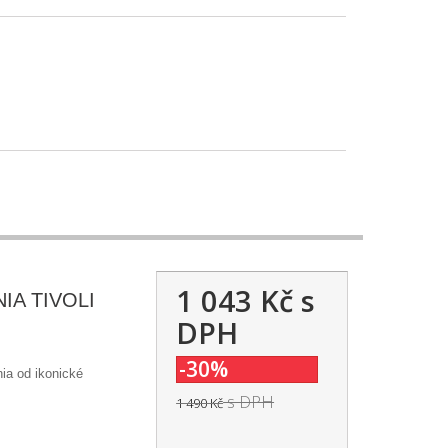
1 043 Kč
s
IA TIVOLI
DPH
-30%
ia od ikonické
s DPH
1 490 Kč