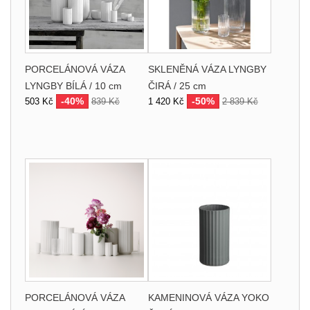
PORCELÁNOVÁ VÁZA
SKLENĚNÁ VÁZA LYNGBY
LYNGBY BÍLÁ / 10 cm
ČIRÁ / 25 cm
-40%
-50%
503 Kč
839 Kč
1 420 Kč
2 839 Kč
PORCELÁNOVÁ VÁZA
KAMENINOVÁ VÁZA YOKO