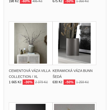
-60%
-50%
198 Kč
495 Kč
675 Kč
1 350 Kč
CEMENTOVÁ VÁZA VILLA
KERAMICKÁ VÁZA BUNN
COLLECTION / XL
ŠEDÁ
-30%
-50%
1 665 Kč
2 379 Kč
630 Kč
1 259 Kč