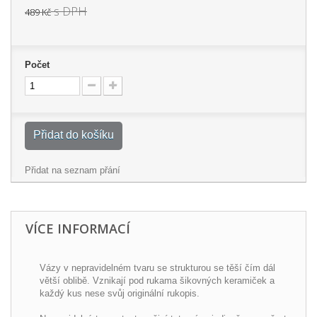
s DPH
489 Kč
Počet
Přidat do košíku
Přidat na seznam přání
VÍCE INFORMACÍ
Vázy v nepravidelném tvaru se strukturou se těší čím dál
větší oblibě. Vznikají pod rukama šikovných keramiček a
každý kus nese svůj originální rukopis.