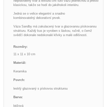
Nepravidelný tvar a textura činí tuto vázu jedinečnou a přesto
klasickou, takže se hodí do jakéhokoli interiéru.
Jedná se o velice elegantní a snadno
kombinovatelný
dekorativní prvek
.
Váza Sandby má zakulacený tvar a glazovanou pískovanou
strukturu. Každý kus je vyroben s láskou, ručně, o čemž
svědčí dokonale nedokonalé křivky a malé odlišnosti.
Rozměry:
11 x 11 x 10 cm
Materiál:
Keramika
Povrch:
lesklý glazovaný s pískovou strukturou
Barva:
béžová