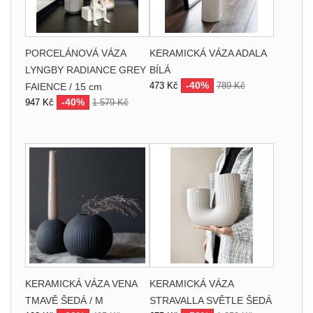
PORCELÁNOVÁ VÁZA
KERAMICKÁ VÁZA ADALA
LYNGBY RADIANCE GREY
BÍLÁ
-40%
473 Kč
789 Kč
FAIENCE / 15 cm
-40%
947 Kč
1 579 Kč
KERAMICKÁ VÁZA VENA
KERAMICKÁ VÁZA
TMAVĚ ŠEDÁ / M
STRAVALLA SVĚTLE ŠEDÁ