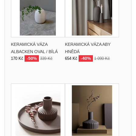
KERAMICKÁ VÁZA
KERAMICKÁ VÁZA ABY
ALBACKEN OVAL / BÍLÁ
HNĚDÁ
-50%
-40%
170 Kč
339 Kč
654 Kč
1 090 Kč