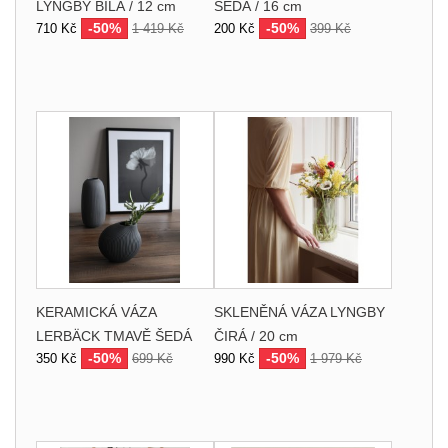
LYNGBY BÍLÁ / 12 cm
ŠEDÁ / 16 cm
-50%
-50%
710 Kč
1 419 Kč
200 Kč
399 Kč
KERAMICKÁ VÁZA
SKLENĚNÁ VÁZA LYNGBY
LERBÄCK TMAVĚ ŠEDÁ
ČIRÁ / 20 cm
-50%
-50%
350 Kč
699 Kč
990 Kč
1 979 Kč