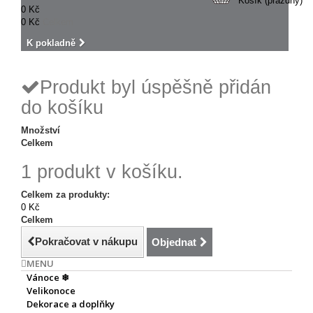
Košík
(prázdný)
0 Kč
0 Kč
Celkem
K pokladně
Produkt byl úspěšně přidán
do košíku
Množství
Celkem
1 produkt v košíku.
Celkem za produkty:
0 Kč
Celkem
Pokračovat v nákupu
Objednat
MENU
Vánoce ❄
Velikonoce
Dekorace a doplňky