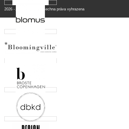
2026
-
Andromedo.cz
Všechna práva vyhrazena