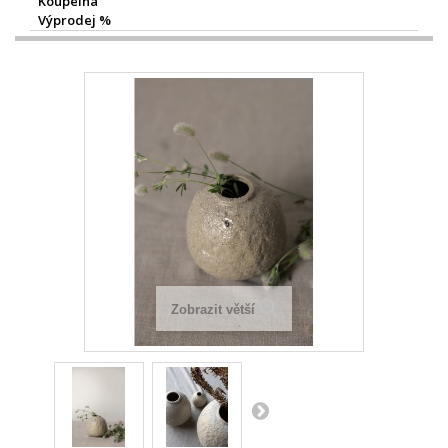
Koupelna
Výprodej %
Zobrazit větší