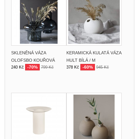
SKLENĚNÁ VÁZA
KERAMICKÁ KULATÁ VÁZA
OLOFSBO KOUŘOVÁ
HULT BÍLÁ / M
-70%
-60%
240 Kč
799 Kč
378 Kč
945 Kč