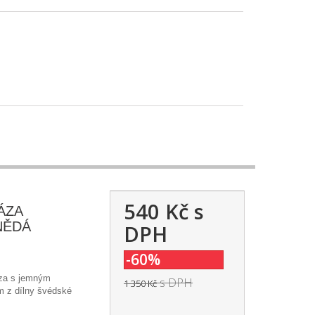
540 Kč
s
ÁZA
NĚDÁ
DPH
-60%
za s jemným
s DPH
1 350 Kč
 z dílny švédské