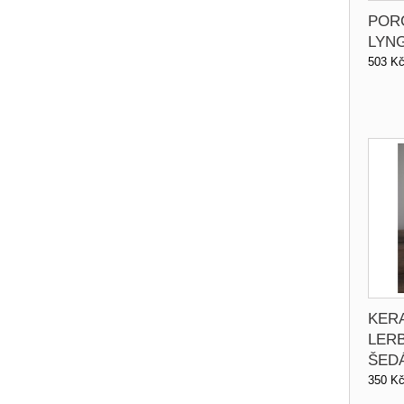
POR
LYNG
503 K
KER
LER
ŠED
350 K