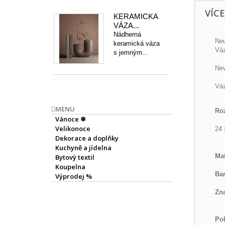
VÍC
KERAMICKÁ
VÁZA...
Nádherná
Neu
keramická váza
Váz
s jemným...
Nev
Váz
MENU
Ro
Vánoce ❄
Velikonoce
24 
Dekorace a doplňky
Kuchyně a jídelna
Mat
Bytový textil
Koupelna
Bar
Výprodej %
Zn
Pok