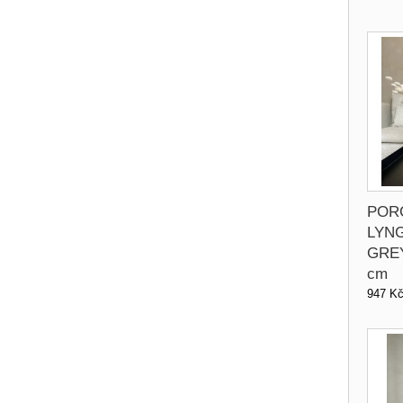
POR
LYN
GREY
cm
947 K