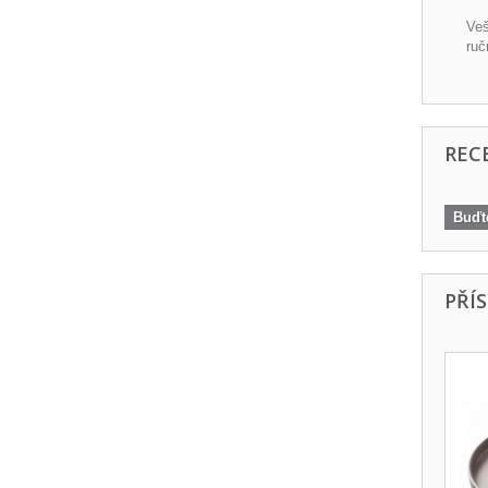
Veš
ruč
REC
Buďte
PŘÍ