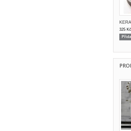
KERA
325 K
Přida
PRO