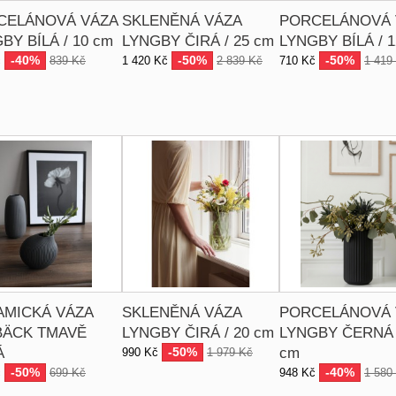
CELÁNOVÁ VÁZA
SKLENĚNÁ VÁZA
PORCELÁNOVÁ 
BY BÍLÁ / 10 cm
LYNGBY ČIRÁ / 25 cm
LYNGBY BÍLÁ / 
-40%
-50%
-50%
č
839 Kč
1 420 Kč
2 839 Kč
710 Kč
1 419
AMICKÁ VÁZA
SKLENĚNÁ VÁZA
PORCELÁNOVÁ 
BÄCK TMAVĚ
LYNGBY ČIRÁ / 20 cm
LYNGBY ČERNÁ 
Á
-50%
cm
990 Kč
1 979 Kč
-50%
-40%
č
699 Kč
948 Kč
1 580