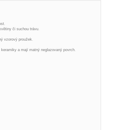
ost.
květiny či suchou trávu.
sný vzorový proužek.
ní keramiky a mají matný neglazovaný povrch.