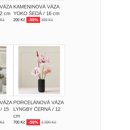
VÁZA
KAMENINOVÁ VÁZA
12 cm
YOKO ŠEDÁ / 16 cm
-50%
 Kč
200 Kč
399 Kč
VÁZA
PORCELÁNOVÁ VÁZA
/ 15
LYNGBY ČERNÁ / 12
cm
-50%
 Kč
700 Kč
1 399 Kč