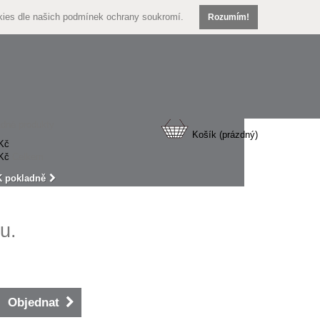
kies dle našich
podmínek ochrany soukromí.
Rozumím!
dné produkty
Košík
(prázdný)
Kč
Kč
Celkem
K pokladně
u.
Objednat