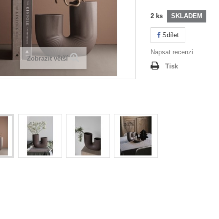
2
ks
SKLADEM
Sdílet
Napsat recenzi
Zobrazit větší
Tisk