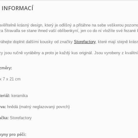
E INFORMACÍ
věřitelně krásný design, který je odlišný a přitáhne na sebe veškerou pozorn
a Stravalla se stane ihned vaší oblíbenkyní, jen co do ní vložíte své řezané 
áhejte doplnit dalšími kousky od značky
Storefactory
, které mají stejně krá
y jsou ručně vyráběny a proto je každý kus originál. Jsou vyrobeny z kvalit
změry:
x 7 x 21 cm
eriál:
keramika
va:
hnědá (matný neglazovaný povrch)
ačka:
Storefactory
yny pro péči: