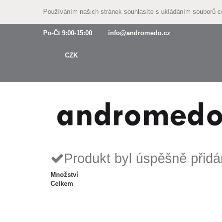
Používáním našich stránek souhlasíte s ukládáním souborů 
Po-Čt 9:00-15:00
info@andromedo.cz
Přihlásit se
Měna :
CZK
Czech koruna (CZK)
Euro (EUR)
Produkt byl úspěšně přidá
Množství
Celkem