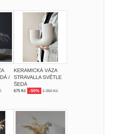
ZA
KERAMICKÁ VÁZA
DÁ /
STRAVALLA SVĚTLE
ŠEDÁ
-50%
č
675 Kč
1 350 Kč