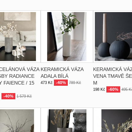
CELÁNOVÁ VÁZA
KERAMICKÁ VÁZA
KERAMICKÁ VÁ
GBY RADIANCE
ADALA BÍLÁ
VENA TMAVĚ ŠE
 FAIENCE / 15
-40%
M
473 Kč
789 Kč
-60%
198 Kč
495 K
-40%
č
1 579 Kč