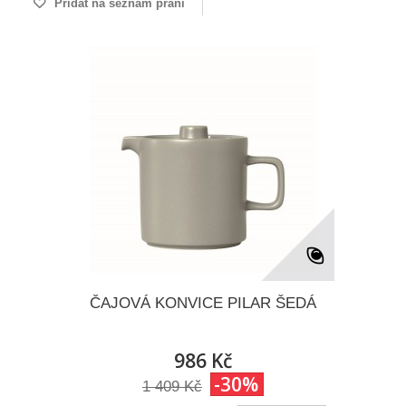
Přidat na seznam přání
ČAJOVÁ KONVICE PILAR ŠEDÁ
986 Kč
-30%
1 409 Kč