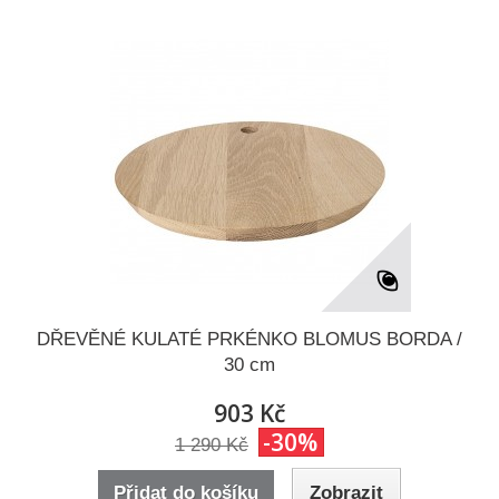
DŘEVĚNÉ KULATÉ PRKÉNKO BLOMUS BORDA /
30 cm
903 Kč
-30%
1 290 Kč
Přidat do košíku
Zobrazit