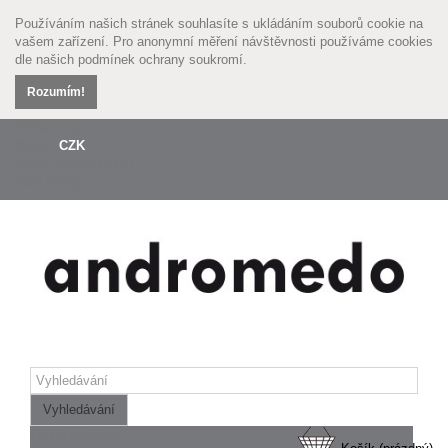
Používáním našich stránek souhlasíte s ukládáním souborů cookie na
vašem zařízení. Pro anonymní měření návštěvnosti používáme cookies
dle našich
podmínek ochrany soukromí.
Rozumím!
Přihlásit se
Měna :
CZK
Czech koruna (CZK)
Euro (EUR)
Vyhledávání
Žádné produkty