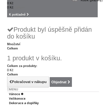
Košík
(prázdný)
0 Kč
0 Kč
Celkem
K pokladně
Produkt byl úspěšně přidán
do košíku
Množství
Celkem
1 produkt v košíku.
Celkem za produkty:
0 Kč
Celkem
Pokračovat v nákupu
Objednat
MENU
Vánoce ❄
Velikonoce
Dekorace a doplňky